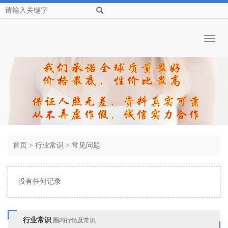
Toggl
naviga
首页
>
行业常识
>
常见问题
没有任何记录
行业常识
圈内行情及常识